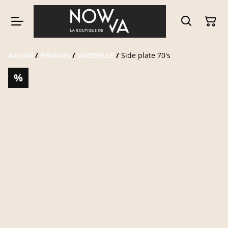
Accueil
/
Produits
/
VAISSELLE
/
Side plate 70's
%