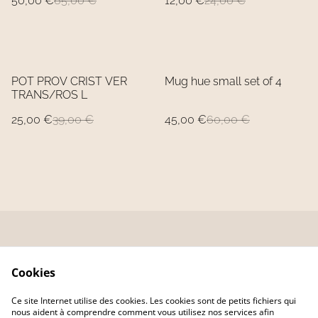
50,00 €
65,00 €
12,00 €
24,00 €
%
%
POT PROV CRIST VER
Mug hue small set of 4
TRANS/ROS L
25,00 €
39,00 €
45,00 €
60,00 €
Contactez-nous
Conditions
Cookies
formulaire
Politique de
Politique de cookies
Ce site Internet utilise des cookies. Les cookies sont de petits fichiers qui
confidentialité
nous aident à comprendre comment vous utilisez nos services afin