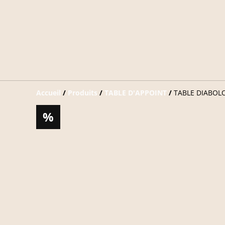
Accueil
/
Produits
/
TABLE D'APPOINT
/
TABLE DIABOL
%