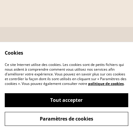
Contactez-nous
Conditions
Cookies
formulaire
Politique de
Politique de cookies
Ce site Internet utilise des cookies. Les cookies sont de petits fichiers qui
confidentialité
nous aident à comprendre comment vous utilisez nos services afin
d'améliorer votre expérience. Vous pouvez en savoir plus sur ces cookies
et contrôler la façon dont ils sont utilisés en cliquant sur « Paramètres des
cookies ». Vous pouvez également consulter notre
politique de cookies
.
Tout accepter
©
2026
LA BOUTIQUE DE NOWVA
Paramètres de cookies
powered by